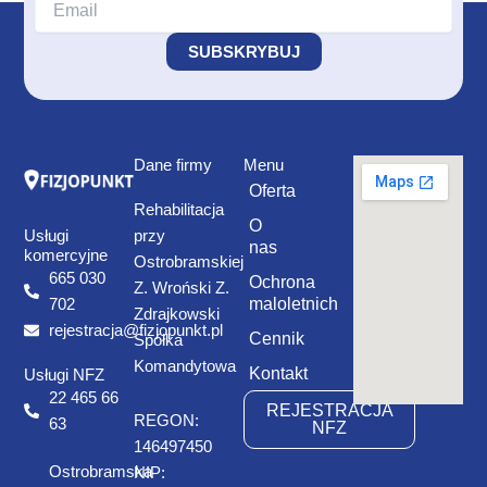
Dane firmy
Menu
Oferta
Rehabilitacja
O
Usługi
przy
nas
komercyjne
Ostrobramskiej
665 030
Ochrona
Z. Wroński Z.
maloletnich
702
Zdrajkowski
rejestracja@fizjopunkt.pl
Cennik
Spółka
Komandytowa
Kontakt
Usługi NFZ
22 465 66
REJESTRACJA
REGON:
63
NFZ
146497450
Ostrobramska
NIP: