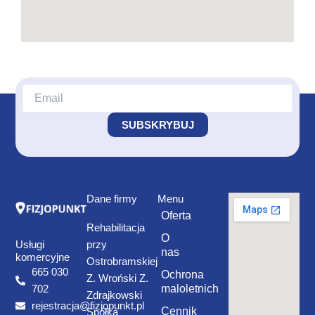
Dane firmy
Menu
Oferta
Rehabilitacja
O
Usługi
przy
nas
komercyjne
Ostrobramskiej
665 030
Ochrona
Z. Wroński Z.
maloletnich
702
Zdrajkowski
rejestracja@fizjopunkt.pl
Cennik
Spółka