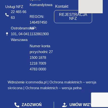
Komandytowa
Kontakt
Usługi NFZ
22 465 66
REJESTRACJA
REGON:
63
NFZ
146497450
Ostrobramska
NIP:
101, 04-041
1132861900
Warszawa
Numer konta
przychodni: 27
1500 1878
1218 7009
4783 0000
Wdrożenie
icommedia.pl
|
Ochrona małoletnich – wersja
skrócona
|
Ochrona małoletnich – wersja pełna
ZADZWOŃ
UMÓW WIZYTĘ