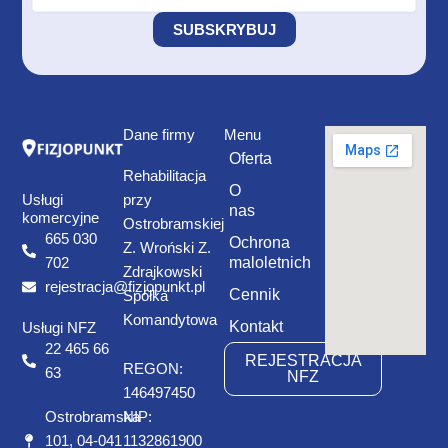
Dane firmy
Menu
Oferta
Rehabilitacja
O
Usługi
przy
nas
komercyjne
Ostrobramskiej
665 030
Ochrona
Z. Wroński Z.
maloletnich
702
Zdrajkowski
rejestracja@fizjopunkt.pl
Cennik
Spółka
Komandytowa
Kontakt
Usługi NFZ
22 465 66
REJESTRACJA
REGON:
63
NFZ
146497450
Ostrobramska
NIP:
101, 04-041
1132861900