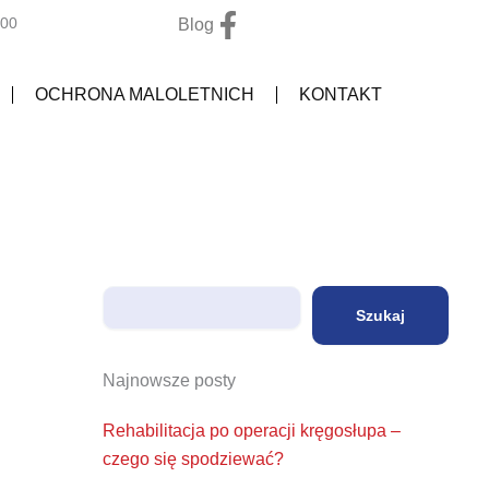
F
:00
Blog
a
c
OCHRONA MALOLETNICH
KONTAKT
e
b
o
o
k
-
f
Szukaj
Szukaj
Najnowsze posty
Rehabilitacja po operacji kręgosłupa –
czego się spodziewać?