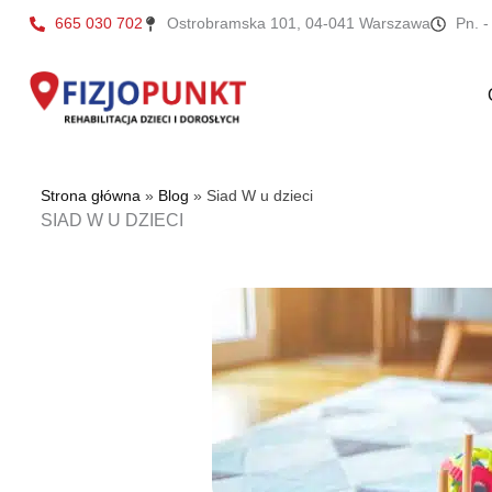
Przejdź
665 030 702
Ostrobramska 101, 04-041 Warszawa
Pn. -
do
treści
Strona główna
»
Blog
»
Siad W u dzieci
SIAD W U DZIECI