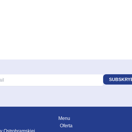
Menu
Oferta
zy Ostrobramskiej