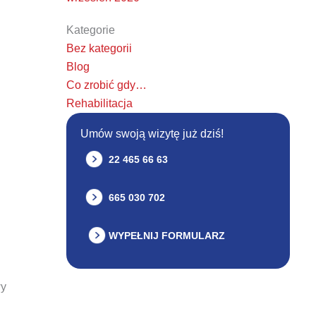
Kategorie
Bez kategorii
Blog
Co zrobić gdy…
Rehabilitacja
Umów swoją wizytę już dziś!
22 465 66 63
665 030 702
WYPEŁNIJ FORMULARZ
wy