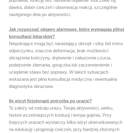
poprawiać funkcję bez nasilania objawów. Kluczowe są
dawka, dobór ćwiczeń i obserwacja reakcji, szczególnie
następnego dnia po aktywności.
Jak rozpoznać objawy alarmowe, które wymagają pilnej
konsultacji lekarskiej?
Niepokojące mogą być narastający obrzęk i silny ból mimo
odpoczynku, znaczna deformacja, brak możliwości
obciążenia kończyny, drętwienie i zaburzenia czucia,
podejrzenie złamania, gorączka lub zaczerwienienie i
ucieplenie stawu bez poprawy. W takich sytuacjach
wskazana jest pilna konsultacja medyczna i ewentualna
diagnostyka obrazowa.
Ile wizyt fizjoterapii potrzeba po urazie?
To zależy od rodzaju urazu, Twojej aktywności, wieku,
historii wcześniejszych kontuzji i tempa gojenia. Przy
lżejszych urazach wystarczy kilka wizyt ukierunkowanych
na edukację i progresję ćwiczeń, przy bardziej złożonych