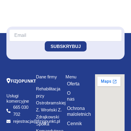
Dane firmy
Menu
Oferta
Rehabilitacja
O
Usługi
przy
nas
komercyjne
Ostrobramskiej
665 030
Ochrona
Z. Wroński Z.
maloletnich
702
Zdrajkowski
rejestracja@fizjopunkt.pl
Cennik
Spółka