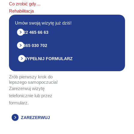
Co zrobić gdy…
Rehabilitacja
Umów swoją wizytę już dziś!
22 465 66 63
665 030 702
WYPEŁNIJ FORMULARZ
Zrób pierwszy krok do
lepszego samopoczucia!
Zarezerwuj wizytę
telefonicznie lub przez
formularz.
ZAREZERWUJ