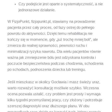
Czy podejście jest oparte o systematyczność, a nie
jednorazowe działanie.
W FizjoPunkt, fizjopunkt.pl, stawiamy na prowadzenie
pacjenta przez cały proces, od fazy ostrej do pełnego
powrotu do aktywności. Dzięki temu rehabilitacja nie
kończy się w momencie, gdy „już trochę mniej boli”, ale
zmierza do realnej sprawności, pewności ruchu i
minimalizacji ryzyka nawrotu. Dla wielu pacjentów równie
ważna jak zmniejszenie bólu jest odzyskana kontrola i
poczucie bezpieczeństwa podczas chodzenia, schodzenia
po schodach, podnoszenia dziecka lub treningu.
Jeśli mieszkasz w okolicy Gocławia i masz świeży uraz,
warto rozważyć konsultację możliwie szybko. Wczesna
ocena pozwala ustalić, czy problem jest prosty i wymaga
kilku tygodni przemyślanej pracy, czy złożony i potrzebuje
szerszej diagnostyki oraz dłuższego planu. W obu
przypadkach czas działa na korzyść tych, którzy reagują