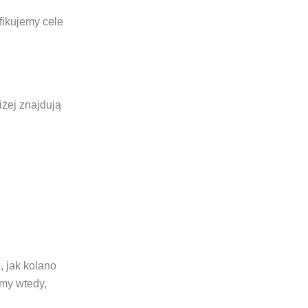
yfikujemy cele
iżej znajdują
, jak kolano
amy wtedy,