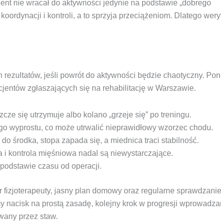
ent nie wracał do aktywności jedynie na podstawie „dobrego
 koordynacji i kontroli, a to sprzyja przeciążeniom. Dlatego wer
rezultatów, jeśli powrót do aktywności będzie chaotyczny. Pon
acjentów zgłaszających się na rehabilitację w Warszawie.
cze się utrzymuje albo kolano „grzeje się” po treningu.
ego wyprostu, co może utrwalić nieprawidłowy wzorzec chodu.
do środka, stopa zapada się, a miednica traci stabilność.
a i kontrola mięśniowa nadal są niewystarczające.
 podstawie czasu od operacji.
r fizjoterapeuty, jasny plan domowy oraz regularne sprawdzanie
 nacisk na prostą zasadę, kolejny krok w progresji wprowadz
wany przez staw.