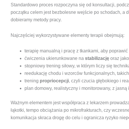
Standardowo proces rozpoczyna się od konsultacji, podcza
początku celem jest bezbolesne wejście po schodach, a do
dobieramy metody pracy.
Najczęściej wykorzystywane elementy terapii obejmują:
terapię manualną i pracę z tkankami, aby poprawić ś
ćwiczenia ukierunkowane na
stabilizację
oraz jako
stopniowy trening siłowy, w którym liczy się techni
reedukację chodu i wzorców funkcjonalnych, takich 
trening
propriocepcji
, czyli czucia głębokiego i re
plan domowy, realistyczny i monitorowany, z jasną 
Ważnym elementem jest współpraca z lekarzem prowadzący
łąkotki, tempo obciążania po mikrofrakturach, czy wczes
komunikacja skraca drogę do celu i ogranicza ryzyko nie