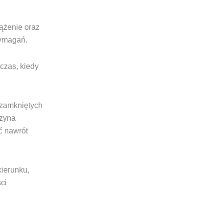
iążenie oraz
wymagań.
czas, kiedy
 zamkniętych
czyna
ć nawrót
kierunku,
ści