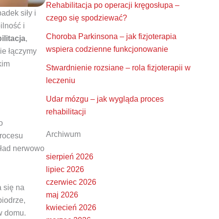
Rehabilitacja po operacji kręgosłupa –
adek siły i
czego się spodziewać?
lność i
Choroba Parkinsona – jak fizjoterapia
ilitacja
,
wspiera codzienne funkcjonowanie
ie łączymy
kim
Stwardnienie rozsiane – rola fizjoterapii w
leczeniu
Udar mózgu – jak wygląda proces
rehabilitacji
o
Archiwum
procesu
kład nerwowo
sierpień 2026
lipiec 2026
czerwiec 2026
 się na
maj 2026
biodrze,
kwiecień 2026
 w domu.