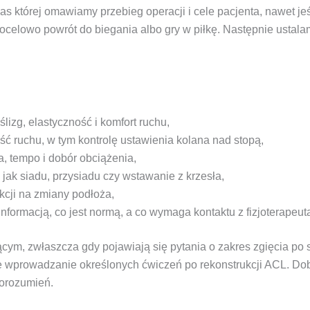
s której omawiamy przebieg operacji i cele pacjenta, nawet jeś
celowo powrót do biegania albo gry w piłkę. Następnie ustalamy
lizg, elastyczność i komfort ruchu,
ść ruchu, w tym kontrolę ustawienia kolana nad stopą,
ka, tempo i dobór obciążenia,
jak siadu, przysiadu czy wstawanie z krzesła,
akcji na zmiany podłoża,
informacją, co jest normą, a co wymaga kontaktu z fizjoterapeut
m, zwłaszcza gdy pojawiają się pytania o zakres zgięcia po 
ne wprowadzanie określonych ćwiczeń po rekonstrukcji ACL. Do
porozumień.