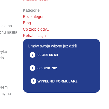
Kategorie
Bez kategorii
Blog
ucie po
Co zrobić gdy…
chu nasila
Rehabilitacja
Umów swoją wizytę już dziś!
zyko
22 465 66 63
 do
665 030 702
WYPEŁNIJ FORMULARZ
kiem,
ramy na