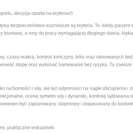
ortu, decyzja oparta na kryteriach
tywy bezpieczeństwa ważniejsze są kryteria. To, kiedy pacjent 
cy biurowej, a inny do pracy wymagającej długiego stania, klęka
, czasu reakcji, kontroli kończyny, bólu oraz stosowanych lek
przenieść stopę oraz wykonać hamowanie bez ryzyka. Tu zawsze
lko ruchomości i siły, ale też odporności na nagłe obciążenia i
kcjonalne, ocenę symetrii siły i dynamiki, kontrolę lądowania o
owinien być zaplanowany, stopniowy i dopasowany do konkret
ami, praktyczne wskazówki