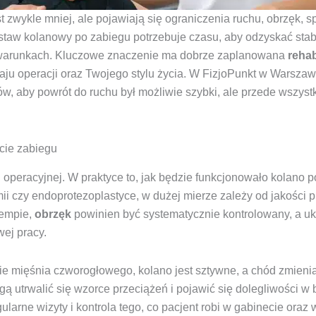
zwykle mniej, ale pojawiają się ograniczenia ruchu, obrzęk, sp
staw kolanowy po zabiegu potrzebuje czasu, aby odzyskać stabi
h warunkach. Kluczowe znaczenie ma dobrze zaplanowana
rehab
ju operacji oraz Twojego stylu życia. W FizjoPunkt w Warszaw
ów, aby powrót do ruchu był możliwie szybki, ale przede wszyst
kcie zabiegu
 operacyjnej. W praktyce to, jak będzie funkcjonowało kolano p
tomii czy endoprotezoplastyce, w dużej mierze zależy od jakości 
tempie,
obrzęk
powinien być systematycznie kontrolowany, a u
ej pracy.
e mięśnia czworogłowego, kolano jest sztywne, a chód zmienia
ą utrwalić się wzorce przeciążeń i pojawić się dolegliwości w 
gularne wizyty i kontrola tego, co pacjent robi w gabinecie oraz