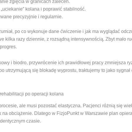
nie zgięcia w granicach zaleceń.
„uciekanie” kolana i poprawić stabilność.
ane precyzyjnie i regularnie.
ozumiał, po co wykonuje dane ćwiczenie i jak ma wyglądać odcz
we kilka razy dziennie, z rozsądną intensywnością. Zbyt mało ru
progres.
wy i biodro, przywrócenie ich prawidłowej pracy zmniejsza ry
bo utrzymującą się blokadę wyprostu, traktujemy to jako sygnał
ehabilitacji po operacji kolana
rocesie, ale musi pozostać elastyczna. Pacjenci różnią się wie
k na obciążenie. Dlatego w FizjoPunkt w Warszawie plan opie
 identycznym czasie.