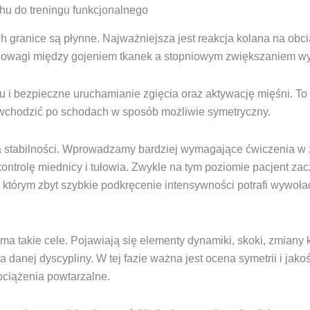
hu do treningu funkcjonalnego
h granice są płynne. Najważniejsza jest reakcja kolana na obc
nowagi między gojeniem tkanek a stopniowym zwiększaniem 
 i bezpieczne uruchamianie zgięcia oraz aktywację mięśni. To 
ak wchodzić po schodach w sposób możliwie symetryczny.
wa stabilności. Wprowadzamy bardziej wymagające ćwiczenia w
ontrolę miednicy i tułowia. Zwykle na tym poziomie pacjent za
 którym zbyt szybkie podkręcenie intensywności potrafi wywoła
 ma takie cele. Pojawiają się elementy dynamiki, skoki, zmiany 
a danej dyscypliny. W tej fazie ważna jest ocena symetrii i jako
obciążenia powtarzalne.