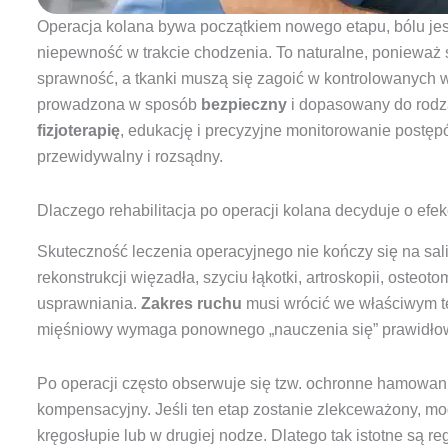
Operacja kolana bywa początkiem nowego etapu, bólu jest 
niepewność w trakcie chodzenia. To naturalne, ponieważ 
sprawność, a tkanki muszą się zagoić w kontrolowanyc
prowadzona w sposób
bezpieczny
i dopasowany do rodza
fizjoterapię
, edukację i precyzyjne monitorowanie postęp
przewidywalny i rozsądny.
Dlaczego rehabilitacja po operacji kolana decyduje o efe
Skuteczność leczenia operacyjnego nie kończy się na sali
rekonstrukcji więzadła, szyciu łąkotki, artroskopii, osteo
usprawniania.
Zakres ruchu
musi wrócić we właściwym 
mięśniowy wymaga ponownego „nauczenia się” prawidłow
Po operacji często obserwuje się tzw. ochronne hamowani
kompensacyjny. Jeśli ten etap zostanie zlekceważony, mog
kręgosłupie lub w drugiej nodze. Dlatego tak istotne są re