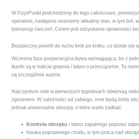
W FizjoPunkt podchodzimy do tego całościowo, pierwszym 
operatora, następnie oceniamy aktualny stan, w tym ból, 
tolerancję ćwiczeń. Celem jest odzyskanie sprawności bez 
Bezpieczny powrót do ruchu krok po kroku, co dzieje się 
Wczesna faza pooperacyjna bywa wymagająca, bo z jednej s
tkanki są w trakcie gojenia i łatwo o przeciążenie. To m
są szczególnie ważne.
Najczęstsze cele w pierwszych tygodniach obejmują reduk
zginaniem. W zależności od zabiegu, inne będą limity obci
jednak uniwersalne obszary, o które warto zadbać:
Kontrola obrzęku
i stanu zapalnego poprzez odpo
Nauka poprawnego chodu, w tym praca nad obciąża