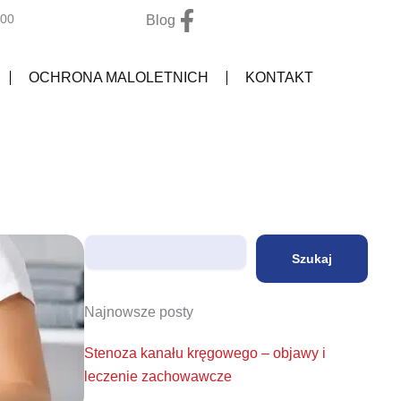
F
:00
Blog
a
c
OCHRONA MALOLETNICH
KONTAKT
e
b
o
o
k
-
f
Szukaj
Szukaj
Najnowsze posty
Stenoza kanału kręgowego – objawy i
leczenie zachowawcze