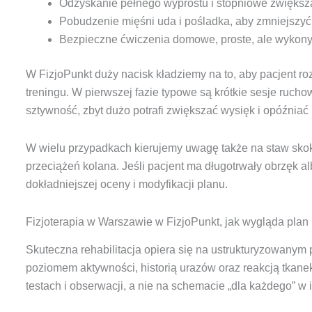
Odzyskanie pełnego wyprostu i stopniowe zwiększa
Pobudzenie mięśni uda i pośladka, aby zmniejszyć 
Bezpieczne ćwiczenia domowe, proste, ale wykonyw
W FizjoPunkt duży nacisk kładziemy na to, aby pacjent r
treningu. W pierwszej fazie typowe są krótkie sesje rucho
sztywność, zbyt dużo potrafi zwiększać wysięk i opóźniać 
W wielu przypadkach kierujemy uwagę także na staw skoko
przeciążeń kolana. Jeśli pacjent ma długotrwały obrzęk al
dokładniejszej oceny i modyfikacji planu.
Fizjoterapia w Warszawie w FizjoPunkt, jak wygląda plan r
Skuteczna rehabilitacja opiera się na ustrukturyzowanym p
poziomem aktywności, historią urazów oraz reakcją tkane
testach i obserwacji, a nie na schemacie „dla każdego” w