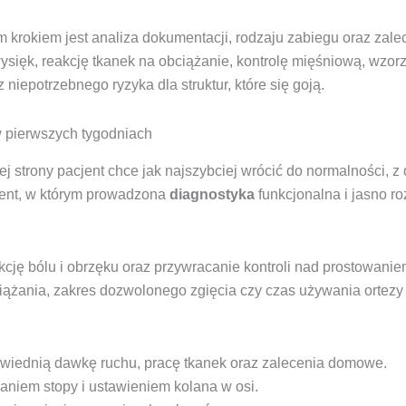
krokiem jest analiza dokumentacji, rodzaju zabiegu oraz zale
wysięk, reakcję tkanek na obciążanie, kontrolę mięśniową, wzor
niepotrzebnego ryzyka dla struktur, które się goją.
w pierwszych tygodniach
trony pacjent chce jak najszybciej wrócić do normalności, z d
oment, w którym prowadzona
diagnostyka
funkcjonalna i jasno ro
cję bólu i obrzęku oraz przywracanie kontroli nad prostowanie
ążania, zakres dozwolonego zgięcia czy czas używania ortezy i 
wiednią dawkę ruchu, pracę tkanek oraz zalecenia domowe.
niem stopy i ustawieniem kolana w osi.