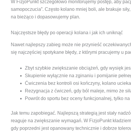
W FizjoPunkt szczegółowo monitorujemy postęp, aby pacj
samopoczucia”. Często kolano mniej boli, ale brakuje siły,
na bieżąco i dopasowujemy plan.
Najczęstsze błędy po operacji kolana i jak ich uniknąć
Nawet najlepszy zabieg może nie przynieść oczekiwanych 
się najczęściej spotykane błędy, z którymi pracujemy u p
Zbyt szybkie zwiększanie obciążeń, gdy wysięk jesz
Skupienie wyłącznie na zginaniu i pomijanie pełn
Ćwiczenia bez kontroli osi kończyny, kolano ucieka 
Rezygnacja z ćwiczeń, gdy ból maleje, mimo że sił
Powrót do sportu bez oceny funkcjonalnej, tylko na
Jak temu zapobiegać. Najlepszą strategią jest stały nadzó
reaguje na zwiększanie wymagań. W FizjoPunkt kładziemy
gdy poprzedni jest opanowany technicznie i dobrze tolero