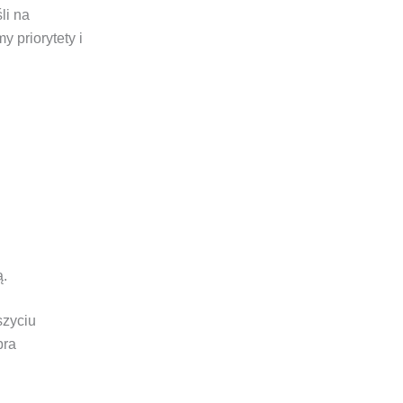
li na
 priorytety i
ą.
szyciu
bra