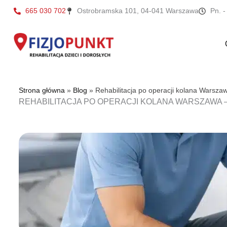
Przejdź
665 030 702
Ostrobramska 101, 04-041 Warszawa
Pn. -
do
treści
Strona główna
»
Blog
»
Rehabilitacja po operacji kolana Warsza
REHABILITACJA PO OPERACJI KOLANA WARSZAWA