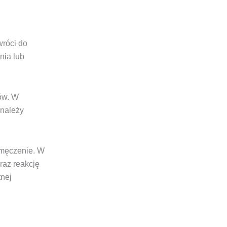
wróci do
nia lub
ów. W
 należy
 zmęczenie. W
raz reakcję
nej