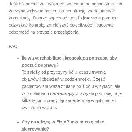
Jeśli ból ogranicza Twój ruch, wraca mimo odpoczynku lub
zaczyna wpływać na sen i koncentrację, warto umówić
konsultację. Dobrze poprowadzona
fizjoterapia
pomaga
odzyskać kontrolę, zmniejszyć dolegliwości i budować
odporność na przyszłe przeciążenia.
FAQ
Ile wizyt rehabilitacji kręgosłupa potrzeba, aby
poczuć poprawę?
To zależy od przyczyny bólu, czasu trwania
objawów i obciążeń w codzienności. Część
pacjentów zauważa zmianę po 1 do 3 wizytach, ale
w problemach nawracających zwykle plan obejmuje
kilka tygodni pracy, łączącej terapię w gabinecie i
ćwiczenia własne.
Czy na wizytę w FizjoPunkt muszę mieć
skierowanie?