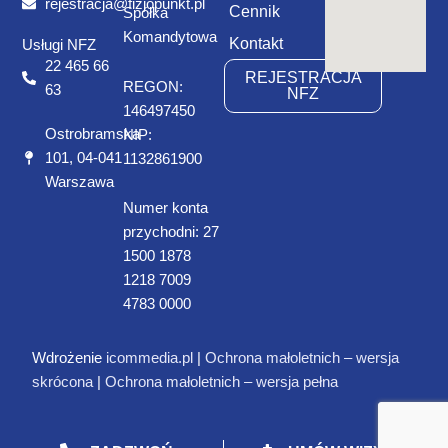
rejestracja@fizjopunkt.pl
Cennik
Spółka
Komandytowa
Kontakt
Usługi NFZ
22 465 66
REJESTRACJA
REGON:
63
NFZ
146497450
Ostrobramska
NIP:
101, 04-041
1132861900
Warszawa
Numer konta
przychodni: 27
1500 1878
1218 7009
4783 0000
Wdrożenie
icommedia.pl
|
Ochrona małoletnich – wersja
skrócona
|
Ochrona małoletnich – wersja pełna