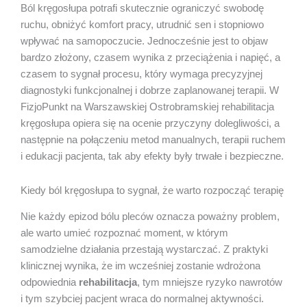
Ból kręgosłupa potrafi skutecznie ograniczyć swobodę
ruchu, obniżyć komfort pracy, utrudnić sen i stopniowo
wpływać na samopoczucie. Jednocześnie jest to objaw
bardzo złożony, czasem wynika z przeciążenia i napięć, a
czasem to sygnał procesu, który wymaga precyzyjnej
diagnostyki funkcjonalnej i dobrze zaplanowanej terapii. W
FizjoPunkt na Warszawskiej Ostrobramskiej rehabilitacja
kręgosłupa opiera się na ocenie przyczyny dolegliwości, a
następnie na połączeniu metod manualnych, terapii ruchem
i edukacji pacjenta, tak aby efekty były trwałe i bezpieczne.
Kiedy ból kręgosłupa to sygnał, że warto rozpocząć terapię
Nie każdy epizod bólu pleców oznacza poważny problem,
ale warto umieć rozpoznać moment, w którym
samodzielne działania przestają wystarczać. Z praktyki
klinicznej wynika, że im wcześniej zostanie wdrożona
odpowiednia
rehabilitacja
, tym mniejsze ryzyko nawrotów
i tym szybciej pacjent wraca do normalnej aktywności.