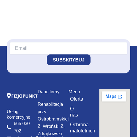
Dane firmy
Menu
Oferta
Rehabilitacja
O
Usługi
przy
nas
komercyjne
Ostrobramskiej
665 030
Ochrona
Z. Wroński Z.
maloletnich
702
Zdrajkowski