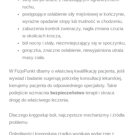
ruchu,
postępujące osłabienie siły mięśniowej w kończynie,
wyraźne opadanie stopy lub trudność w chodzeniu,
zaburzenia kontroli zwieraczy, nagła zmiana czucia
w okolicach krocza,
ból nocny i stały, niezmniejszający się w spoczynku,
gorączka, znaczne osłabienie, niewyjaśniona utrata
masy ciała.
W FizjoPunkt dbamy o właściwą kwalifikację pacjenta, jeśli
wywiad i badanie sugerują potrzebę konsultacji lekarskiej,
kierujemy pacjenta do odpowiedniego specjalisty. Takie
podejście wzmacnia
bezpieczeństwo
terapii i skraca
drogę do właściwego leczenia.
Dlaczego kręgosłup boli, najczęstsze mechanizmy i źródła
problemu
Dolegliwości kręgosłupa rzadko wynikają wyłącznie z