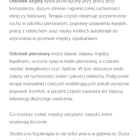
Odcinek szyjny
bywa przeciążony przy pracy przy
komputerze, dużym stresie i ograniczonej ruchomości
obręczy barkowej. Terapia często obejmuje przywrócenie
ruchu w odcinku piersiowym, poprawę ustawienia łopatek,
pracę z oddechem oraz naukę krótkich autoterapii do
wykonania w przerwie między spotkaniami.
Odcinek piersiowy
może dawać objawy między
łopatkami, uczucie spięcia klatki piersiowej, a czasem
nasilać dolegliwości szyi i lędźwi. W tym obszarze wiele
zależy od ruchomości żeber i jakości oddechu. Połączenie
terapii manualnej i ćwiczeń mobilizujących potrafi wyraźnie
poprawić komfort, a pacjent często zauważa też lepszą
tolerancję dłuższego siedzenia.
Co możesz zrobić między wizytami, nawyki, które
wspierają leczenie
Skuteczna fizjoterapia to nie tylko praca w gabinecie. Duża