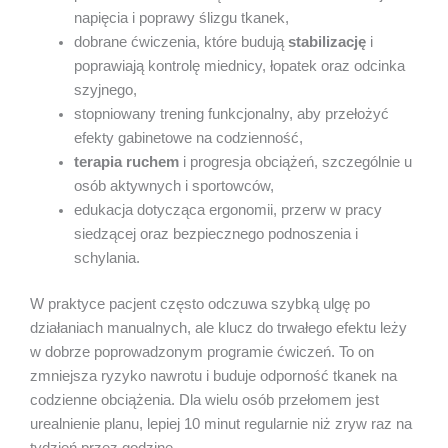
napięcia i poprawy ślizgu tkanek,
dobrane ćwiczenia, które budują
stabilizację
i
poprawiają kontrolę miednicy, łopatek oraz odcinka
szyjnego,
stopniowany trening funkcjonalny, aby przełożyć
efekty gabinetowe na codzienność,
terapia ruchem
i progresja obciążeń, szczególnie u
osób aktywnych i sportowców,
edukacja dotycząca ergonomii, przerw w pracy
siedzącej oraz bezpiecznego podnoszenia i
schylania.
W praktyce pacjent często odczuwa szybką ulgę po
działaniach manualnych, ale klucz do trwałego efektu leży
w dobrze poprowadzonym programie ćwiczeń. To on
zmniejsza ryzyko nawrotu i buduje odporność tkanek na
codzienne obciążenia. Dla wielu osób przełomem jest
urealnienie planu, lepiej 10 minut regularnie niż zryw raz na
tydzień przez godzinę.