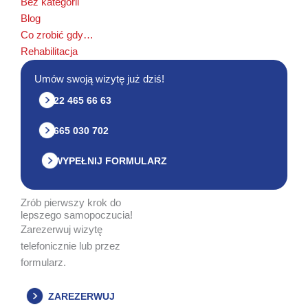
Bez kategorii
Blog
Co zrobić gdy…
Rehabilitacja
Umów swoją wizytę już dziś!
22 465 66 63
665 030 702
WYPEŁNIJ FORMULARZ
Zrób pierwszy krok do
lepszego samopoczucia!
Zarezerwuj wizytę
telefonicznie lub przez
formularz.
ZAREZERWUJ