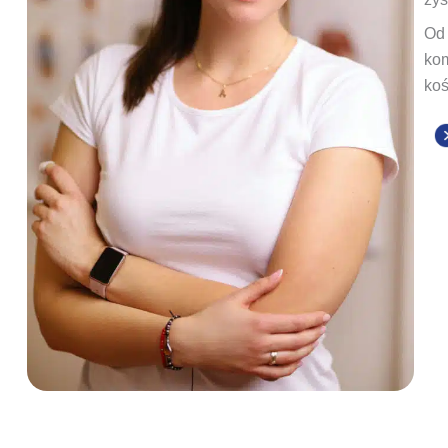
Od 
kom
koś