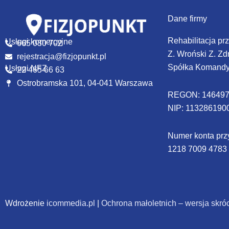
Dane firmy
Rehabilitacja pr
Usługi komercyjne
665 030 702
Z. Wroński Z. Zd
rejestracja@fizjopunkt.pl
Spółka Komand
Usługi NFZ
22 465 66 63
Ostrobramska 101, 04-041 Warszawa
REGON:
146497
NIP:
113286190
Numer konta prz
1218 7009 4783
Wdrożenie
icommedia.pl
|
Ochrona małoletnich – wersja skró