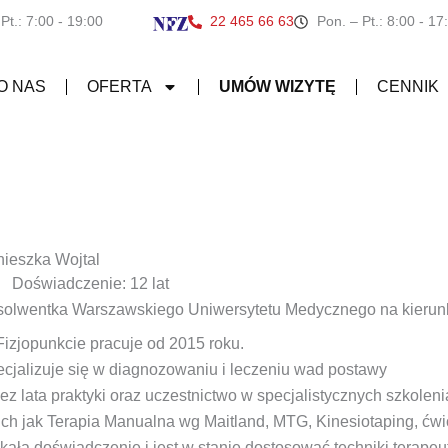
 Pt.: 7:00 - 19:00
22 465 66 63
Pon. – Pt.: 8:00 - 17
O NAS
OFERTA
UMÓW WIZYTĘ
CENNIK
ieszka Wojtal
Doświadczenie: 12 lat
olwentka Warszawskiego Uniwersytetu Medycznego na kierunku
izjopunkcie pracuje od 2015 roku.
cjalizuje się w diagnozowaniu i leczeniu wad postawy
ez lata praktyki oraz uczestnictwo w specjalistycznych szkolen
ich jak Terapia Manualna wg Maitland, MTG, Kinesiotaping, ćwi
kała doświadczenie i jest w stanie dostosować techniki terape