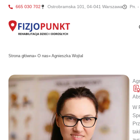
Przejdź
665 030 702
Ostrobramska 101, 04-041 Warszawa
Pn. -
do
treści
Strona główna
» O nas
» Agnieszka Wojtal
Agn
Abs
W F
Spe
Prz
tak
zys