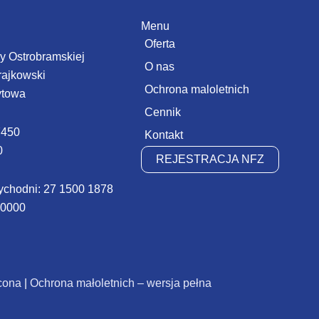
Menu
Oferta
zy Ostrobramskiej
O nas
rajkowski
Ochrona maloletnich
ytowa
Cennik
450
Kontakt
0
REJESTRACJA NFZ
ychodni: 27 1500 1878
 0000
cona
|
Ochrona małoletnich – wersja pełna