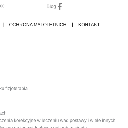
F
:00
Blog
a
c
OCHRONA MALOLETNICH
KONTAKT
e
b
o
o
k
-
f
 fizjoterapia
iach
czenia korekcyjne w leczeniu wad postawy i wiele innych
utyczne do indywidualnych potrzeb pacjenta.