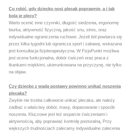
Co robić, gdy dziecko nosi plecak poprawnie, a i tak
bolą je plecy?
Warto ocenić inne czynniki, długość siedzenia, ergonomię
biurka, aktywność fizyczną, jakość snu, stres, oraz
indywidualne ograniczenia ruchowe. Jeżeli ból powtarza się
przez kilka tygodni lub ogranicza sport i zabawę, wskazana
jest konsultacja fizjoterapeutyczna. W FizjoPunkt możliwa
jest ocena funkcjonalna, dobór ćwiczeń oraz praca z
tkankami miękkimi, ukierunkowana na przyczynę, nie tylko
na objaw.
Czy dziecko z wadą postawy powinno unikać noszenia
plecaka?
Zwykle nie trzeba całkowicie unikać plecaka, ale należy
zadbać o właściwy dobór, masę, dopasowanie i sposób
noszenia. Kluczowe jest też wsparcie ćwiczeniami i
aktywnością, aby poprawiać kontrolę posturalną. Przy
większych trudnościach zalecamy indywidualne zalecenia