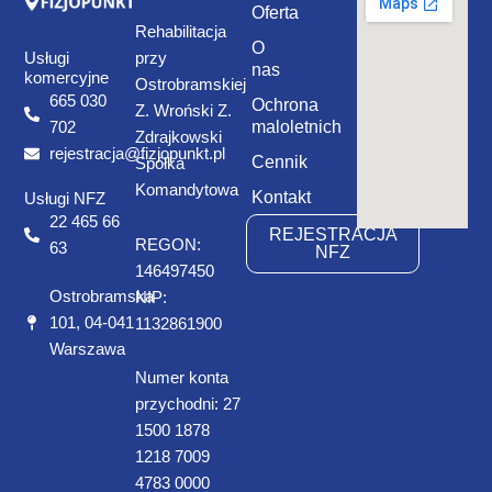
Oferta
Rehabilitacja
O
Usługi
przy
nas
komercyjne
Ostrobramskiej
665 030
Ochrona
Z. Wroński Z.
maloletnich
702
Zdrajkowski
rejestracja@fizjopunkt.pl
Cennik
Spółka
Komandytowa
Kontakt
Usługi NFZ
22 465 66
REJESTRACJA
REGON:
63
NFZ
146497450
Ostrobramska
NIP:
101, 04-041
1132861900
Warszawa
Numer konta
przychodni: 27
1500 1878
1218 7009
4783 0000