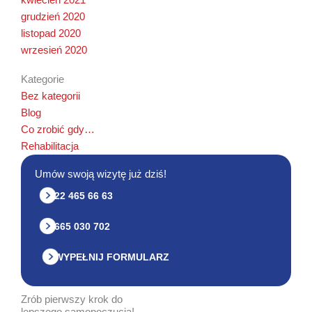
grudzień 2020
listopad 2020
wrzesień 2020
Kategorie
Bez kategorii
Blog
Co zrobić gdy…
Rehabilitacja
Umów swoją wizytę już dziś!
22 465 66 63
665 030 702
WYPEŁNIJ FORMULARZ
Zrób pierwszy krok do