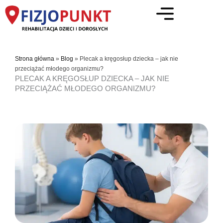
Przejdź
do
treści
Strona główna
»
Blog
»
Plecak a kręgosłup dziecka – jak nie
przeciążać młodego organizmu?
PLECAK A KRĘGOSŁUP DZIECKA – JAK NIE
PRZECIĄŻAĆ MŁODEGO ORGANIZMU?