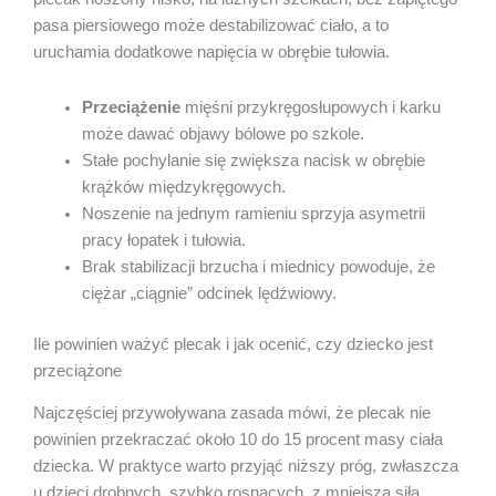
pasa piersiowego może destabilizować ciało, a to
uruchamia dodatkowe napięcia w obrębie tułowia.
Przeciążenie
mięśni przykręgosłupowych i karku
może dawać objawy bólowe po szkole.
Stałe pochylanie się zwiększa nacisk w obrębie
krążków międzykręgowych.
Noszenie na jednym ramieniu sprzyja asymetrii
pracy łopatek i tułowia.
Brak stabilizacji brzucha i miednicy powoduje, że
ciężar „ciągnie” odcinek lędźwiowy.
Ile powinien ważyć plecak i jak ocenić, czy dziecko jest
przeciążone
Najczęściej przywoływana zasada mówi, że plecak nie
powinien przekraczać około 10 do 15 procent masy ciała
dziecka. W praktyce warto przyjąć niższy próg, zwłaszcza
u dzieci drobnych, szybko rosnących, z mniejszą siłą