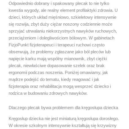
Odpowiednio dobrany i spakowany plecak to nie tylko
kwestia wygody, ale realny element profilaktyki zdrowia. U
dzieci, których układ mięśniowo, szkieletowy intensywnie
się rozwija, zbyt duży ciężar noszony codziennie może
sprzyjać utrwalaniu niekorzystnych nawyków ruchowych,
przeciążeniom i dolegliwościom bólowym. W gabinetach
FizjoPunkt fizjoterapeuci i terapeuci ruchowi często
obserwują, że problemy zgłaszane jako ból pleców lub
napięcie karku mają wspólny mianownik, zbyt ciężki
plecak, niewłaściwe dopasowanie szelek oraz brak
ergonomii podczas noszenia. Poniżej omawiamy, jak
mądrze podejść do tematu, kiedy reagować i jak
fizjoterapia oraz rehabilitacja mogą wesprzeć dziecko i
rodzica w budowaniu zdrowych nawyków.
Dlaczego plecak bywa problemem dla kręgosłupa dziecka
Kręgosłup dziecka nie jest miniaturą kręgosłupa dorosłego.
W okresie szkolnym intensywnie kształtują się krzywizny