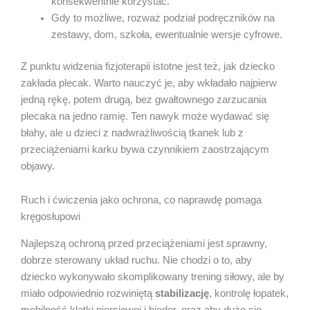
konsekwentnie korzystać.
Gdy to możliwe, rozważ podział podręczników na
zestawy, dom, szkoła, ewentualnie wersje cyfrowe.
Z punktu widzenia fizjoterapii istotne jest też, jak dziecko
zakłada plecak. Warto nauczyć je, aby wkładało najpierw
jedną rękę, potem drugą, bez gwałtownego zarzucania
plecaka na jedno ramię. Ten nawyk może wydawać się
błahy, ale u dzieci z nadwrażliwością tkanek lub z
przeciążeniami karku bywa czynnikiem zaostrzającym
objawy.
Ruch i ćwiczenia jako ochrona, co naprawdę pomaga
kręgosłupowi
Najlepszą ochroną przed przeciążeniami jest sprawny,
dobrze sterowany układ ruchu. Nie chodzi o to, aby
dziecko wykonywało skomplikowany trening siłowy, ale by
miało odpowiednio rozwiniętą
stabilizację
, kontrolę łopatek,
mobilność klatki piersiowej i bioder, oraz aby dużo się