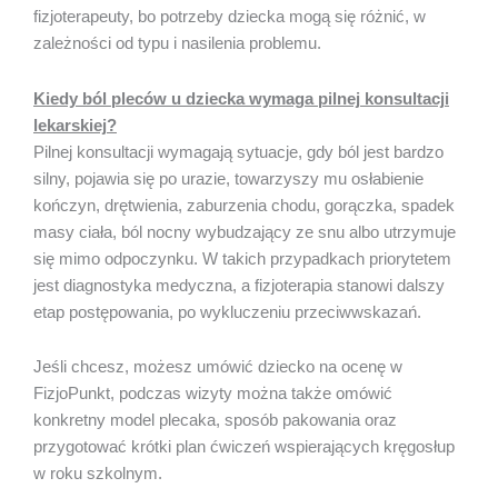
fizjoterapeuty, bo potrzeby dziecka mogą się różnić, w
zależności od typu i nasilenia problemu.
Kiedy ból pleców u dziecka wymaga pilnej konsultacji
lekarskiej?
Pilnej konsultacji wymagają sytuacje, gdy ból jest bardzo
silny, pojawia się po urazie, towarzyszy mu osłabienie
kończyn, drętwienia, zaburzenia chodu, gorączka, spadek
masy ciała, ból nocny wybudzający ze snu albo utrzymuje
się mimo odpoczynku. W takich przypadkach priorytetem
jest diagnostyka medyczna, a fizjoterapia stanowi dalszy
etap postępowania, po wykluczeniu przeciwwskazań.
Jeśli chcesz, możesz umówić dziecko na ocenę w
FizjoPunkt, podczas wizyty można także omówić
konkretny model plecaka, sposób pakowania oraz
przygotować krótki plan ćwiczeń wspierających kręgosłup
w roku szkolnym.