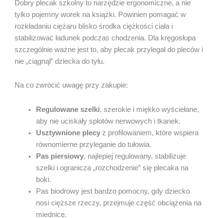
Dobry plecak szkolny to narzędzie ergonomiczne, a nie
tylko pojemny worek na książki. Powinien pomagać w
rozkładaniu ciężaru blisko środka ciężkości ciała i
stabilizować ładunek podczas chodzenia. Dla kręgosłupa
szczególnie ważne jest to, aby plecak przylegał do pleców i
nie „ciągnął” dziecka do tyłu.
Na co zwrócić uwagę przy zakupie:
Regulowane szelki
, szerokie i miękko wyściełane,
aby nie uciskały splotów nerwowych i tkanek.
Usztywnione plecy
z profilowaniem, które wspiera
równomierne przyleganie do tułowia.
Pas piersiowy
, najlepiej regulowany, stabilizuje
szelki i ogranicza „rozchodzenie” się plecaka na
boki.
Pas biodrowy jest bardzo pomocny, gdy dziecko
nosi cięższe rzeczy, przejmuje część obciążenia na
miednicę.