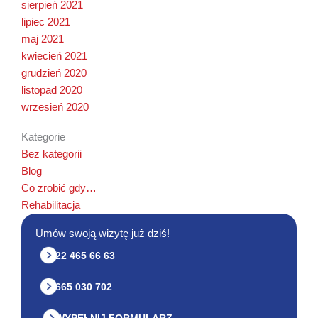
sierpień 2021
lipiec 2021
maj 2021
kwiecień 2021
grudzień 2020
listopad 2020
wrzesień 2020
Kategorie
Bez kategorii
Blog
Co zrobić gdy…
Rehabilitacja
Umów swoją wizytę już dziś!
22 465 66 63
665 030 702
WYPEŁNIJ FORMULARZ