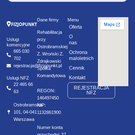
Dane firmy
Menu
Oferta
Rehabilitacja
O
Usługi
przy
nas
komercyjne
Ostrobramskiej
665 030
Ochrona
Z. Wroński Z.
maloletnich
702
Zdrajkowski
rejestracja@fizjopunkt.pl
Cennik
Spółka
Komandytowa
Kontakt
Usługi NFZ
22 465 66
REJESTRACJA
REGON:
63
NFZ
146497450
Ostrobramska
NIP:
101, 04-041
1132861900
Warszawa
Numer konta
przychodni: 27