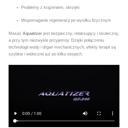
Problemy z krążeniem, obrzęki
Wspomaganie regeneracji po wysiłku fizycznym
Masaż
Aquatizer
jest bezpieczny, relaksujący i skuteczny,
a przy tym niezwykle przyjemny. Dzięki połączeniu
technologii wody i drgań mechanicznych, efekty terapii są
szybkie i widoczne już po kilku sesjach.