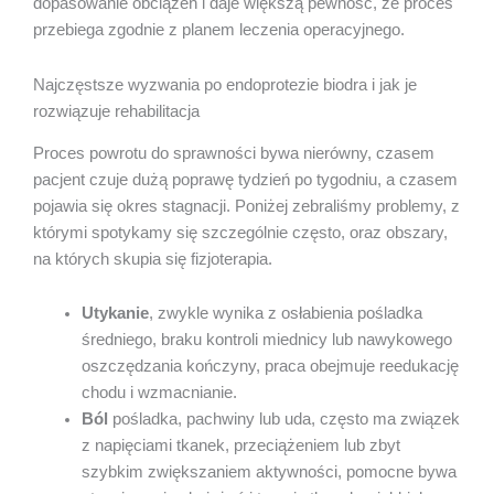
dopasowanie obciążeń i daje większą pewność, że proces
przebiega zgodnie z planem leczenia operacyjnego.
Najczęstsze wyzwania po endoprotezie biodra i jak je
rozwiązuje rehabilitacja
Proces powrotu do sprawności bywa nierówny, czasem
pacjent czuje dużą poprawę tydzień po tygodniu, a czasem
pojawia się okres stagnacji. Poniżej zebraliśmy problemy, z
którymi spotykamy się szczególnie często, oraz obszary,
na których skupia się fizjoterapia.
Utykanie
, zwykle wynika z osłabienia pośladka
średniego, braku kontroli miednicy lub nawykowego
oszczędzania kończyny, praca obejmuje reedukację
chodu i wzmacnianie.
Ból
pośladka, pachwiny lub uda, często ma związek
z napięciami tkanek, przeciążeniem lub zbyt
szybkim zwiększaniem aktywności, pomocne bywa