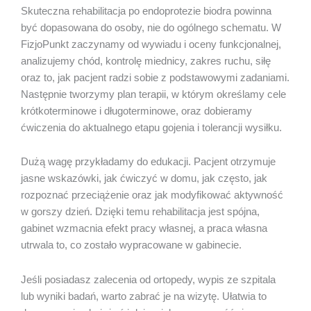
Skuteczna rehabilitacja po endoprotezie biodra powinna
być dopasowana do osoby, nie do ogólnego schematu. W
FizjoPunkt zaczynamy od wywiadu i oceny funkcjonalnej,
analizujemy chód, kontrolę miednicy, zakres ruchu, siłę
oraz to, jak pacjent radzi sobie z podstawowymi zadaniami.
Następnie tworzymy plan terapii, w którym określamy cele
krótkoterminowe i długoterminowe, oraz dobieramy
ćwiczenia do aktualnego etapu gojenia i tolerancji wysiłku.
Dużą wagę przykładamy do edukacji. Pacjent otrzymuje
jasne wskazówki, jak ćwiczyć w domu, jak często, jak
rozpoznać przeciążenie oraz jak modyfikować aktywność
w gorszy dzień. Dzięki temu rehabilitacja jest spójna,
gabinet wzmacnia efekt pracy własnej, a praca własna
utrwala to, co zostało wypracowane w gabinecie.
Jeśli posiadasz zalecenia od ortopedy, wypis ze szpitala
lub wyniki badań, warto zabrać je na wizytę. Ułatwia to