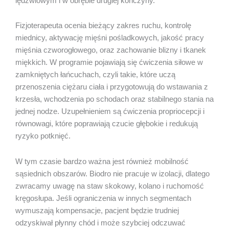
lędźwiowym i w obrębie drugiej kończyny.
Fizjoterapeuta ocenia bieżący zakres ruchu, kontrolę
miednicy, aktywację mięśni pośladkowych, jakość pracy
mięśnia czworogłowego, oraz zachowanie blizny i tkanek
miękkich. W programie pojawiają się ćwiczenia siłowe w
zamkniętych łańcuchach, czyli takie, które uczą
przenoszenia ciężaru ciała i przygotowują do wstawania z
krzesła, wchodzenia po schodach oraz stabilnego stania na
jednej nodze. Uzupełnieniem są ćwiczenia propriocepcji i
równowagi, które poprawiają czucie głębokie i redukują
ryzyko potknięć.
W tym czasie bardzo ważna jest również mobilność
sąsiednich obszarów. Biodro nie pracuje w izolacji, dlatego
zwracamy uwagę na staw skokowy, kolano i ruchomość
kręgosłupa. Jeśli ograniczenia w innych segmentach
wymuszają kompensacje, pacjent będzie trudniej
odzyskiwał płynny chód i może szybciej odczuwać