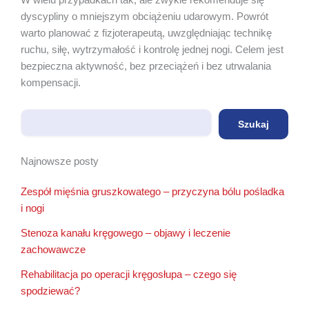
W wielu przypadkach tak, ale zwykle rekomenduje się
dyscypliny o mniejszym obciążeniu udarowym. Powrót
warto planować z fizjoterapeutą, uwzględniając technikę
ruchu, siłę, wytrzymałość i kontrolę jednej nogi. Celem jest
bezpieczna aktywność, bez przeciążeń i bez utrwalania
kompensacji.
Szukaj
Szukaj
Najnowsze posty
Zespół mięśnia gruszkowatego – przyczyna bólu pośladka
i nogi
Stenoza kanału kręgowego – objawy i leczenie
zachowawcze
Rehabilitacja po operacji kręgosłupa – czego się
spodziewać?