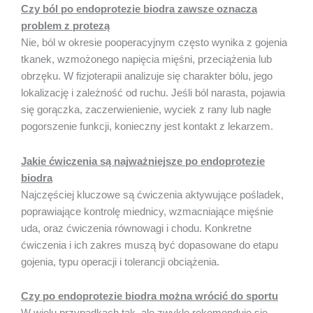
Czy ból po endoprotezie biodra zawsze oznacza
problem z protezą
Nie, ból w okresie pooperacyjnym często wynika z gojenia
tkanek, wzmożonego napięcia mięśni, przeciążenia lub
obrzęku. W fizjoterapii analizuje się charakter bólu, jego
lokalizację i zależność od ruchu. Jeśli ból narasta, pojawia
się gorączka, zaczerwienienie, wyciek z rany lub nagłe
pogorszenie funkcji, konieczny jest kontakt z lekarzem.
Jakie ćwiczenia są najważniejsze po endoprotezie
biodra
Najczęściej kluczowe są ćwiczenia aktywujące pośladek,
poprawiające kontrolę miednicy, wzmacniające mięśnie
uda, oraz ćwiczenia równowagi i chodu. Konkretne
ćwiczenia i ich zakres muszą być dopasowane do etapu
gojenia, typu operacji i tolerancji obciążenia.
Czy po endoprotezie biodra można wrócić do sportu