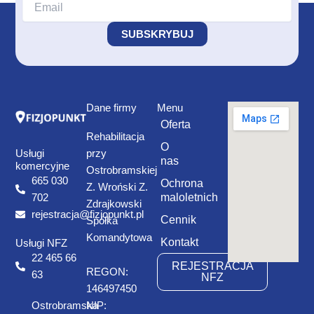
Dane firmy
Menu
Oferta
Rehabilitacja
O
Usługi
przy
nas
komercyjne
Ostrobramskiej
665 030
Ochrona
Z. Wroński Z.
maloletnich
702
Zdrajkowski
rejestracja@fizjopunkt.pl
Cennik
Spółka
Komandytowa
Kontakt
Usługi NFZ
22 465 66
REJESTRACJA
REGON:
63
NFZ
146497450
Ostrobramska
NIP: