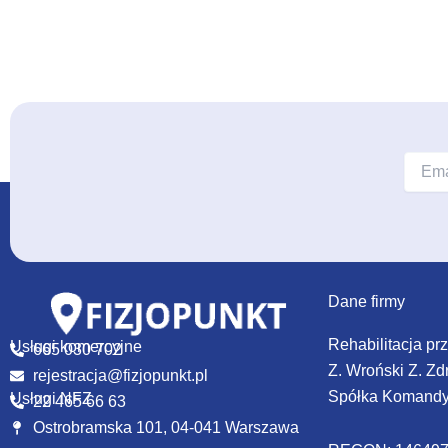
Dane firmy
Rehabilitacja pr
Usługi komercyjne
665 030 702
Z. Wroński Z. Zd
rejestracja@fizjopunkt.pl
Spółka Komand
Usługi NFZ
22 465 66 63
Ostrobramska 101, 04-041 Warszawa