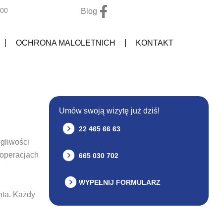
F
:00
Blog
a
c
OCHRONA MALOLETNICH
KONTAKT
e
b
o
o
k
Umów swoją wizytę już dziś!
-
f
22 465 66 63
egliwości
 operacjach
665 030 702
WYPEŁNIJ FORMULARZ
nta. Każdy