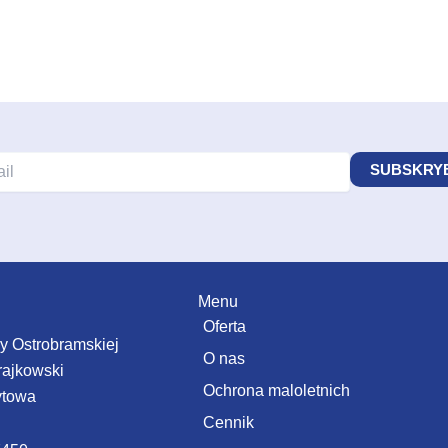
Menu
Oferta
zy Ostrobramskiej
O nas
rajkowski
Ochrona maloletnich
ytowa
Cennik