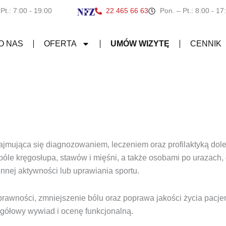
 Pt.: 7:00 - 19:00
22 465 66 63
Pon. – Pt.: 8:00 - 17
O NAS
OFERTA
UMÓW WIZYTĘ
CENNIK
 zajmująca się diagnozowaniem, leczeniem oraz profilaktyką dol
bóle kręgosłupa, stawów i mięśni, a także osobami po urazach,
nnej aktywności lub uprawiania sportu.
sprawności, zmniejszenie bólu oraz poprawa jakości życia pacje
zegółowy wywiad i ocenę funkcjonalną.