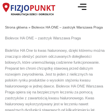
Przejdź
do
treści
Strona główna
»
Biolevox HA ONE – zastrzyk Warszawa Praga
Biolevox HA ONE – zastrzyk Warszawa Praga
BioleVox HA One to kwas hialuronowy, dzięki któremu można
znacząco obniżyć poziom odczuwanych dolegliwości
bólowych, które uniemożliwiają codzienne funkcjonowanie.
Preparat ten chroni chrząstkę stawową przed dalszym
rozwojem zwyrodnienia. Jest to jeden z nielicznych na
polskim rynku produktów o wysokim stężeniu kwasu
hialuronowego w jednej dawce. Biolevox HA ONE Warszawa
Praga opiera się na bezpiecznym leczeniu za pomocą
zastrzyków z zawartością kwasu hialuronowego. Kwas
hialuronowy wykorzystywany jest w leczeniu nawet
poważnych dysfunkcji stawowych od kilkudziesięciu lat.