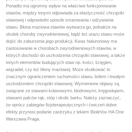
Ponadto ma ogromny wpływ na właściwe funkcjonowanie
stawów, między innymi odpowiada za elastyczność chrząstki
stawowej i odpowiedni sposób smarowania i odżywiania
stawu. Błona maziowa stawów wytwarza go, jednakże na
skutek choroby zwyrodnieniowej, bądź też urazu stawu może
dojść do zaburzenia jego produkcji. Kwas hialuronowy ma
zastosowanie w chorobach zwyrodnieniowych stawów, w
których dochodzi do uszkodzenia chrząstki stawowej, a także
innych elementów budujących staw np. kości, ścięgien,
wiązadeł, czy też błony maziowej. Może skutkować to
znacznym ograniczeniem ruchomości stawu, bólem i trwałym
uszkodzeniem chrząstki stawowej. Wymienione objawy są
związane ze stawami kolanowymi, biodrowymi, kręgosłupem,
stawami palców rąk, stóp i okolic barku. Należy zaznaczyć,
że oprócz zabiegów fizjoterapeutycznych i ćwiczeń dobre
efekty przynosi podanie zastrzyku z lekiem BioleVox HA One
Warszawa Praga.