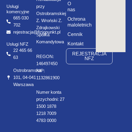
O
Usługi
przy
nas
komercyjne
Ostrobramskiej
665 030
Ochrona
Z. Wroński Z.
maloletnich
702
Zdrajkowski
rejestracja@fizjopunkt.pl
Cennik
Spółka
Komandytowa
Kontakt
Usługi NFZ
22 465 66
REJESTRACJA
REGON:
63
NFZ
146497450
Ostrobramska
NIP:
101, 04-041
1132861900
Warszawa
Numer konta
przychodni: 27
1500 1878
1218 7009
4783 0000